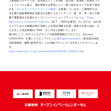
三菱地所グループでは、丸の内エリア（大手町・丸の内・有楽町）全体をプラ
ットフォームと捉え、個社単独では実現しにくい取り組みをエリア全体で提供
する「
まちまるごとワークプレイス構想
」を推進しています。三菱地所では、
大企業の新規事業創出支援や大企業とスタートアップ、産・官・学・街との連
携で事業創出を目指すオープンイノベーションプラットフォーム「
Tokyo
Marunouchi Innovation Platform
」(以下、TMIP)を運営していますが、丸の内
エリアにおける複数企業の共創による実証実験を企画・推進する取り組み「ま
ちまるごと実証実験by TMIP」をこのほど始動いたします。
第1弾として、NTTドコモグループの新規事業創出プログラム「docomo
STARTUP®」を通じてスピンアウトした
株式会社coordimate
（東京都渋谷区、
代表取締役：飯野 健太郎 氏）との共創プロジェクトを9月よりスタートしま
す。
https://www.mec.co.jp/news/detail/2025/08/28_250828_tmip